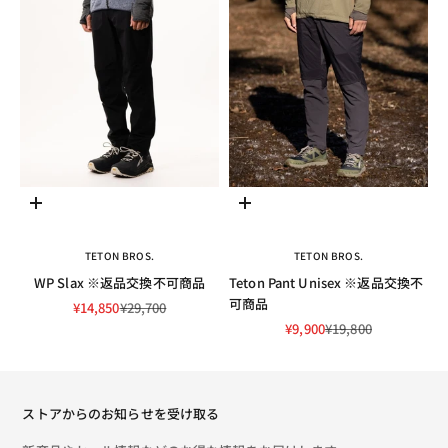
オプションを選択
オプションを選択
TETON BROS.
TETON BROS.
WP Slax ※返品交換不可商品
Teton Pant Unisex ※返品交換不
可商品
セール価格
通常価格
¥14,850
¥29,700
セール価格
通常価格
¥9,900
¥19,800
ストアからのお知らせを受け取る