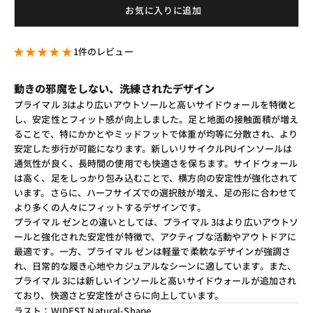
お気に入りに追加
1件のレビュー
動きの邪魔をしない、洗練された
デザイン
プライマル 3はより広いアウトソールと高いサイドウォールを特徴と
し、安定性とフィット感が向上しました。足と地面の接触面積が増え
ることで、特にかかとやミッドフットで体重が均等に分散され、より
安定した歩行が可能になります。新しいリサイクルPUインソールは
通気性が良く、長時間の使用でも快適さを保ちます。サイドウォール
は高く、足をしっかり包み込むことで、横方向の安定性が強化されて
います。さらに、ハーフサイズでの選択肢が増え、足の形に合わせて
より多くの人々にフィットするデザインです。
プライマル ゼンとの違いとしては、
プライマル 3はより広いアウトソ
ールと強化された安定性が特徴で、アクティブな活動やアウトドアに
最適です。一方、
プライマル ゼンは軽量で柔軟なデザインが強調さ
れ、日常的な履き心地やカジュアルなシーンに適しています。また、
プライマル 3には新しいインソールと高いサイドウォールが追加され
ており、快適さと安定性がさらに向上しています。
ラスト：WIDEST Natural-Shape