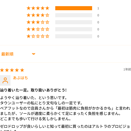
1
0
0
0
0
Sort by
1年前
あぶはち
辿り着いた一足。取り扱いありがとう!
ようやく辿り着いた、という思いです。
タウンユーザーの私にとり文句なしの一足です。
ベアフットなので店員さんから「最初は筋肉に負担がかかるかも」と言われ
ましたが、ソールが適度に柔らかくて足にまったく負担を感じません。
どこまでも歩いて行ける気しかしません。
ゼロドロップが良いらしいと知って最初に買ったのはアルトラのプロビジョ