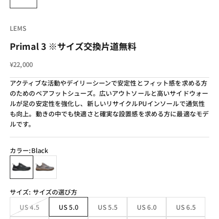
LEMS
Primal 3 ※サイズ交換片道無料
セール価格
¥22,000
アクティブな活動やデイリーシーンで安定性とフィット感を求める方
のためのベアフットシューズ。広いアウトソールと高いサイドウォー
ルが足の安定性を強化し、新しいリサイクルPUインソールで通気性
も向上。動きの中でも快適さと確実な設置感を求める方に最適なモデ
ルです。
カラー:
Black
Black
Slate
サイズ:
サイズの選び方
US 4.5
US 5.0
US 5.5
US 6.0
US 6.5