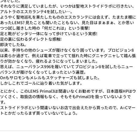
ン8でした。
それなりに満足していましたが、いつかは聖地ストライドラボに行きたい、
アルトラのエスカランテ4を試したい…。
ようやく聖地巡礼を果たしたもののエスカランテには会えず、たまたま棚に
あったLEMS? 見たことも聞いたこともない、見た目はまぁまぁ、とか思い
つつ試し履きした時の「何だこれは」という衝撃!
足と靴がピッタリ一体になって歩けているという実感!
足の裏に伝わるダイレクトな感触!
即決でしたね。
以来、手持ちの他のシューズが履けなくなり困っています。プロビジョン8
は柔らか過ぎて、例えば電車で立ってて揺れた時にグニャグニャして踏ん張
りが効かなくなり、疲れるようになってしまいました。
思えば、ニューバランス996を履いていてブロビジョン8を試したらニュー
バランスが履けなくなってしまったという遍歴。
Onもサロモンもメレルもスケッチャーズも試しました。
しかしこれでゴールに辿り着いた気がします。
とにかく、このLEMS Primal3は間違いなくお勧めですが、日本語版HPはウ
ソくさく、取扱店の情報もなく、そもそもPrimal3を扱っていないようで
す。
ストライドラボという間違いないお店で出会えたから買ったので、A○Cマー
トとかだったらまず買っていないでしょう。